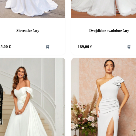
Slovenske šaty
Dvojdielne svadobne šaty
Tento
25,00
€
🛒
189,00
€
🛒
produkt
má
viacero
ov.
variantov.
ti
Možnosti
si
môžete
vybrať
na
stránke
u.
produktu.