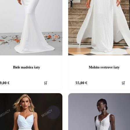
Biele madeira šaty
Mohito svetrove šaty
Tento
9,00
€
🛒
55,00
€
🛒
produkt
má
viacero
ov.
variantov.
ti
Možnosti
si
môžete
vybrať
na