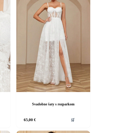
Svadobne šaty s rozparkom
Tento
65,00
€
🛒
produkt
má
viacero