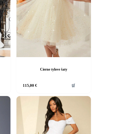
Cierne tylove šaty
Tento
115,00
€
🛒
produkt
má
viacero
variantov.
Možnosti
si
môžete
vybrať
na