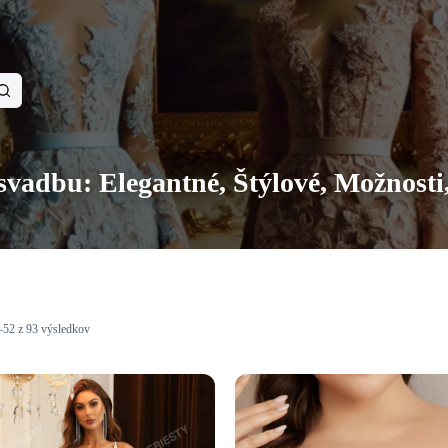
svadbu: Elegantné, Štýlové, Možnosti
–52 z 93 výsledkov