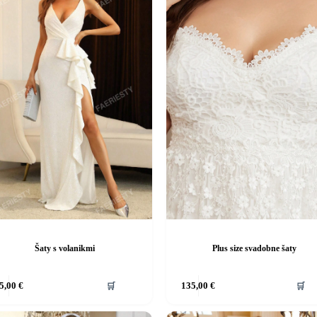
Šaty s volanikmi
Plus size svadobne šaty
Tento
5,00
€
🛒
135,00
€
🛒
produkt
má
viacero