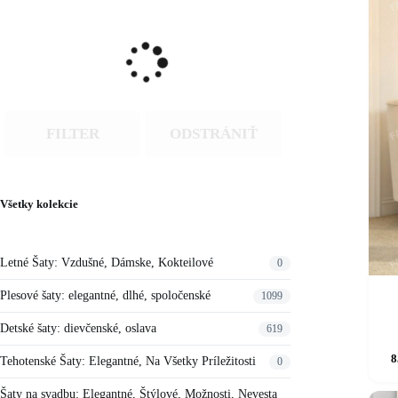
FILTER
ODSTRÁNIŤ
Všetky kolekcie
Letné Šaty: Vzdušné, Dámske, Kokteilové
0
Plesové šaty: elegantné, dlhé, spoločenské
1099
Detské šaty: dievčenské, oslava
619
Tento
8
produkt
Tehotenské Šaty: Elegantné, Na Všetky Príležitosti
0
má
viacero
Šaty na svadbu: Elegantné, Štýlové, Možnosti, Nevesta