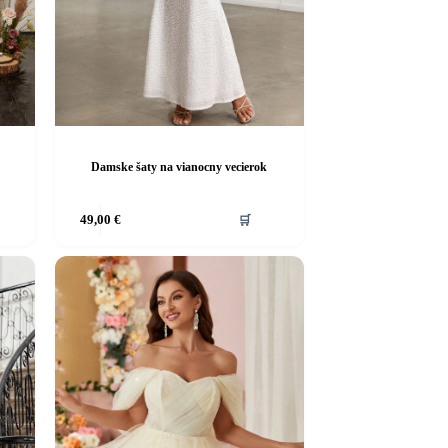
Damske šaty na vianocny vecierok
Tento
49,00
€
🛒
produkt
má
viacero
variantov.
Možnosti
si
môžete
vybrať
na
stránke
produktu.