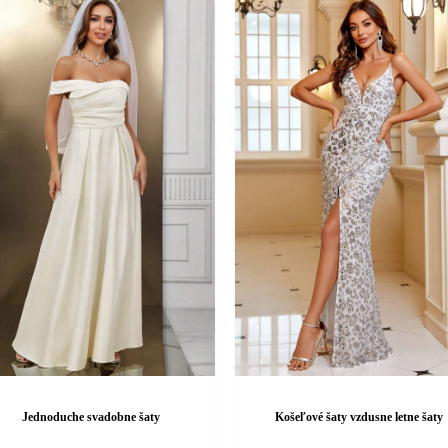
ov.
variantov.
ti
Možnosti
si
môžete
vybrať
na
stránke
u.
produktu.
Jednoduche svadobne šaty
Košeľové šaty vzdusne letne šaty