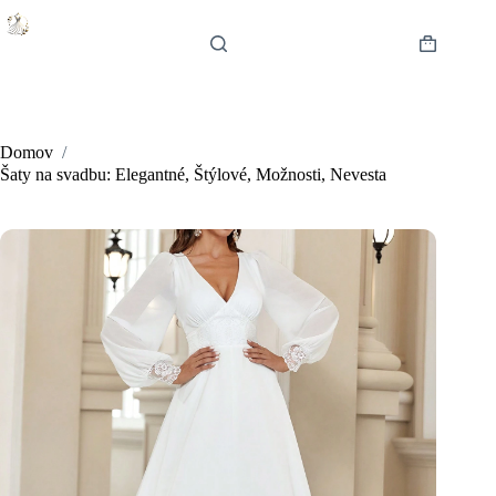
Skip
to
content
Shopping
cart
Domov
/
Šaty na svadbu: Elegantné, Štýlové, Možnosti, Nevesta