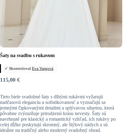
Šaty na svadbu s rukavom
✓ Skontroloval
Eva Vargová
115,00
€
Tieto biele svadobné šaty s dlhými rukávmi vyžarujú
nadčasovú eleganciu a sofistikovanosť a vyznačujú sa
jemnými čipkovanými detailmi a splývavou siluetou, ktorá
pôvabne zvýrazňuje prirodzenú krásu nevesty. Šaty sú
navrhnuté pre klasický a romantický vzhľad, ich rukávy po
celej dĺžke poskytujú skromný, ale štýlový nádych a sú
ideálne na tradičný alebo moderný svadobný obrad.