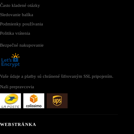
Často kladené otázky
Sledovanie balíka
Podmienky používania
Politika vrátenia
Bezpečné nakupovanie
Vaše údaje a platby sú chránené šifrovaným SSL pripojením.
Naši prepravcovia
WEBSTRÁNKA