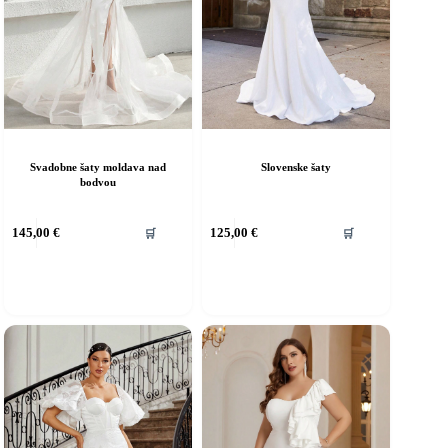
Svadobne šaty moldava nad
Slovenske šaty
bodvou
ento
Tento
145,00
€
125,00
€
🛒
🛒
rodukt
produkt
á
má
iacero
viacero
ariantov.
variantov.
ožnosti
Možnosti
si
ôžete
môžete
ybrať
vybrať
a
na
tránke
stránke
roduktu.
produktu.