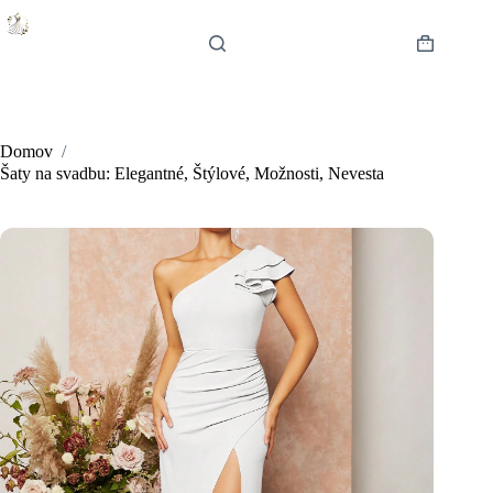
Skip
to
content
Shopping
cart
Domov
/
Šaty na svadbu: Elegantné, Štýlové, Možnosti, Nevesta