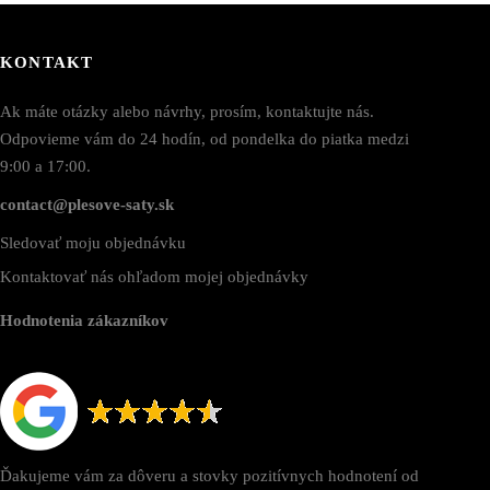
roduktu.
produktu.
KONTAKT
Ak máte otázky alebo návrhy, prosím, kontaktujte nás.
Odpovieme vám do 24 hodín, od pondelka do piatka medzi
9:00 a 17:00.
contact@plesove-saty.sk
Sledovať moju objednávku
Kontaktovať nás ohľadom mojej objednávky
Hodnotenia zákazníkov
Ďakujeme vám za dôveru a stovky pozitívnych hodnotení od