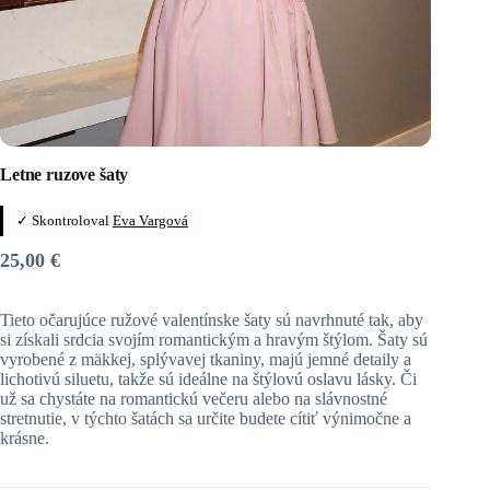
Letne ruzove šaty
✓ Skontroloval
Eva Vargová
25,00
€
Tieto očarujúce ružové valentínske šaty sú navrhnuté tak, aby
si získali srdcia svojím romantickým a hravým štýlom. Šaty sú
vyrobené z mäkkej, splývavej tkaniny, majú jemné detaily a
lichotivú siluetu, takže sú ideálne na štýlovú oslavu lásky. Či
už sa chystáte na romantickú večeru alebo na slávnostné
stretnutie, v týchto šatách sa určite budete cítiť výnimočne a
krásne.