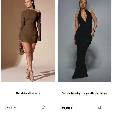
Bershka dlhe šaty
Šaty s hlbokym vystrihom cierne
ento
Tento
25,00
€
39,00
€
🛒
🛒
rodukt
produkt
á
má
iacero
viacero
ariantov.
variantov.