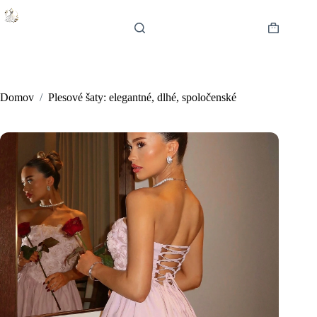
Skip
to
content
Shopping
cart
Domov
/
Plesové šaty: elegantné, dlhé, spoločenské