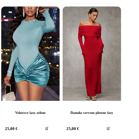
ožnosti
Možnosti
si
ôžete
môžete
ybrať
vybrať
a
na
tránke
stránke
roduktu.
produktu.
Velurove šaty zelene
Damske cervene pletene šaty
ento
Tento
25,00
€
25,00
€
🛒
🛒
rodukt
produkt
á
má