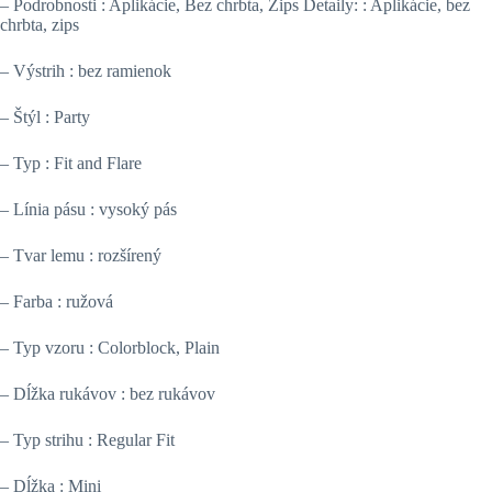
– Podrobnosti : Aplikácie, Bez chrbta, Zips Detaily: : Aplikácie, bez
chrbta, zips
– Výstrih : bez ramienok
– Štýl : Party
– Typ : Fit and Flare
– Línia pásu : vysoký pás
– Tvar lemu : rozšírený
– Farba : ružová
– Typ vzoru : Colorblock, Plain
– Dĺžka rukávov : bez rukávov
– Typ strihu : Regular Fit
– Dĺžka : Mini