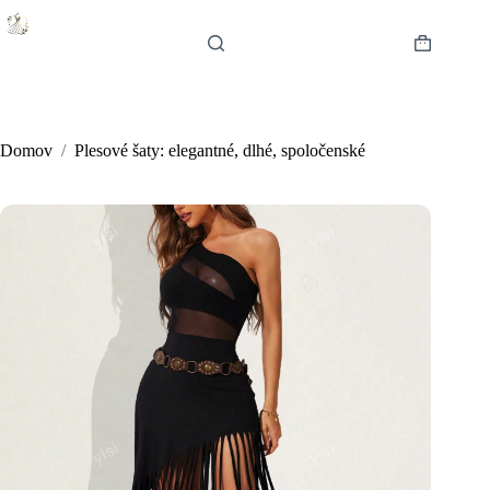
Skip
to
content
Shopping
cart
Domov
/
Plesové šaty: elegantné, dlhé, spoločenské