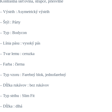
Kontrastná sieťovina, strapce, priesvitné
– Výstrih : Asymetrický výstrih
– Štýl : Párty
– Typ : Bodycon
– Línia pásu : vysoký pás
– Tvar lemu : ceruzka
– Farba : čierna
– Typ vzoru : Farebný blok, jednofarebný
– Dĺžka rukávov : bez rukávov
– Typ strihu : Slim Fit
– Dĺžka : dlhá