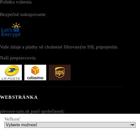
Politika vrátenia
Bezpečné nakupovanie
Vaše údaje a platby sú chránené šifrovaným SSL pripojením.
Naši prepravcovia
WEBSTRÁNKA
plesove-saty.sk patrí spoločnosti:
Veľkosť
AV SEO LLC
Adresa: