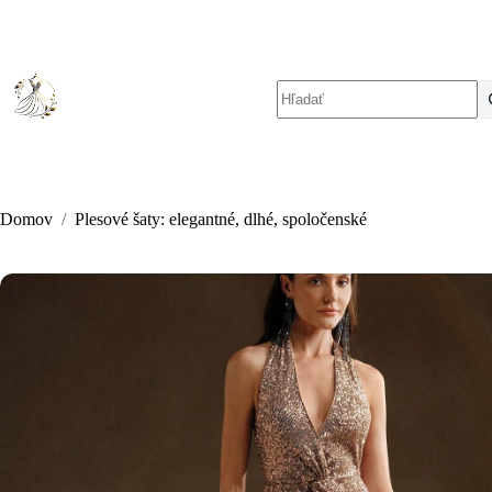
Skip
to
content
No
results
Domov
/
Plesové šaty: elegantné, dlhé, spoločenské