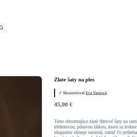
Zlate šaty na ples
✓ Skontroloval
Eva Vargová
45,00
€
Tieto ohromujúce zlaté flitrové šaty na ram
trblietavou, pútavou látkou, ktorá sa lesk
elegantne rámuje ramená, zatiaľ čo prilieha