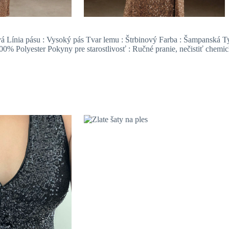
ehavá Línia pásu : Vysoký pás Tvar lemu : Štrbinový Farba : Šampanská 
00% Polyester Pokyny pre starostlivosť : Ručné pranie, nečistiť chemicky