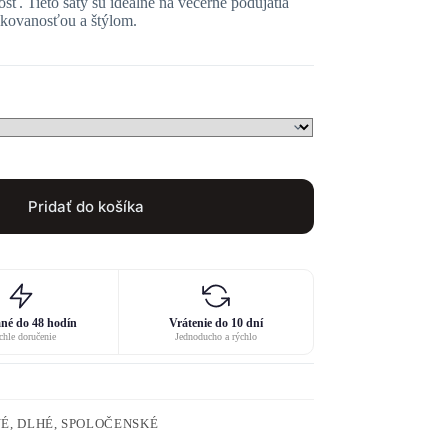
osť. Tieto šaty sú ideálne na večerné podujatia
stikovanosťou a štýlom.
Pridať do košíka
né do 48 hodín
Vrátenie do 10 dní
hle doručenie
Jednoducho a rýchlo
É, DLHÉ, SPOLOČENSKÉ