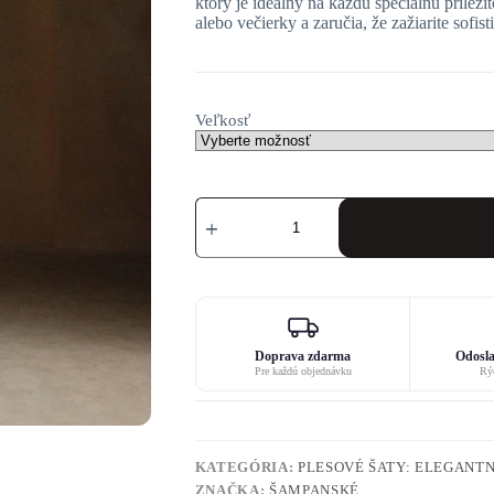
ktorý je ideálny na každú špeciálnu príležit
alebo večierky a zaručia, že zažiarite sofi
Veľkosť
množstvo
Zlate
šaty
na
ples
Doprava zdarma
Odosla
Pre každú objednávku
Rýc
KATEGÓRIA:
PLESOVÉ ŠATY: ELEGANTN
ZNAČKA:
ŠAMPANSKÉ