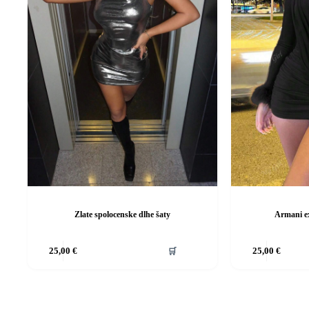
Zlate spolocenske dlhe šaty
Armani ex
Tento
Tento
25,00
€
🛒
25,00
€
produkt
produkt
má
má
viacero
viacero
variantov.
variantov.
Možnosti
Možnosti