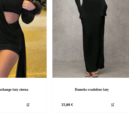
change šaty cierna
Damske svadobne šaty
Tento
🛒
35,00
€
🛒
produkt
má
viacero
variantov.
Možnosti