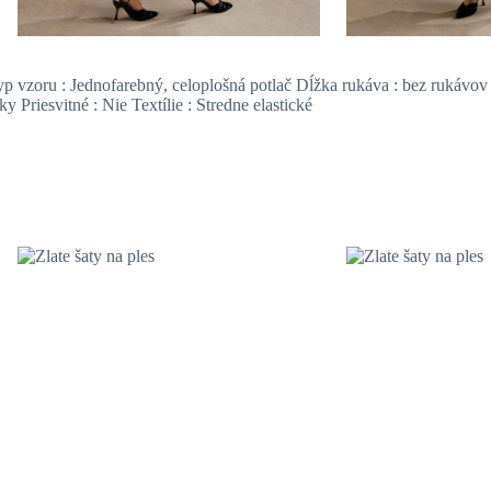
Typ vzoru : Jednofarebný, celoplošná potlač Dĺžka rukáva : bez rukávov
 Priesvitné : Nie Textílie : Stredne elastické