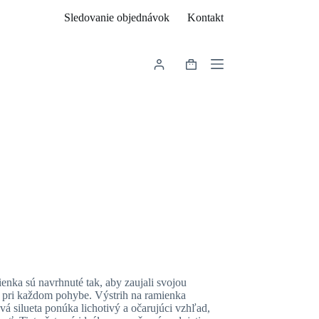
Sledovanie objednávok
Kontakt
Shopping
cart
ienka sú navrhnuté tak, aby zaujali svojou
ne pri každom pohybe. Výstrih na ramienka
vá silueta ponúka lichotivý a očarujúci vzhľad,