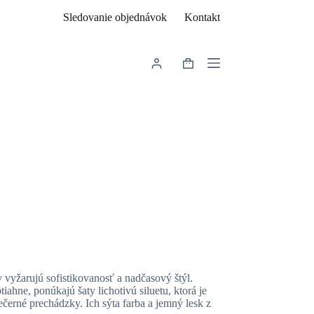
Sledovanie objednávok
Kontakt
Shopping
cart
 vyžarujú sofistikovanosť a nadčasový štýl.
iahne, ponúkajú šaty lichotivú siluetu, ktorá je
ečerné prechádzky. Ich sýta farba a jemný lesk z