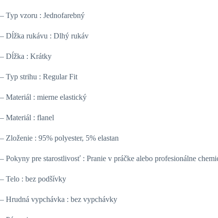
– Typ vzoru : Jednofarebný
– Dĺžka rukávu : Dlhý rukáv
– Dĺžka : Krátky
– Typ strihu : Regular Fit
– Materiál : mierne elastický
– Materiál : flanel
– Zloženie : 95% polyester, 5% elastan
– Pokyny pre starostlivosť : Pranie v práčke alebo profesionálne chemi
– Telo : bez podšívky
– Hrudná vypchávka : bez vypchávky