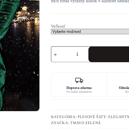
nich robia výrazný kúsok v každom šatník
Veľkosť
množstvo
Tmavocervene
šaty
Doprava zdarma
Odosla
Pre každú objednávku
Rýc
KATEGÓRIA:
PLESOVÉ ŠATY: ELEGANTN
ZNAČKA:
TMAVO ZELENÁ