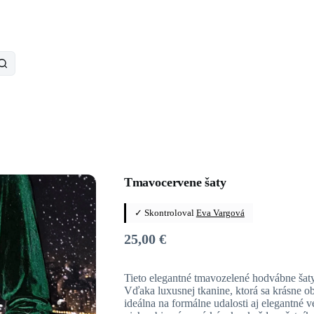
Tmavocervene šaty
✓ Skontroloval
Eva Vargová
25,00
€
Tieto elegantné tmavozelené hodvábne šaty
Vďaka luxusnej tkanine, ktorá sa krásne obt
ideálna na formálne udalosti aj elegantné v