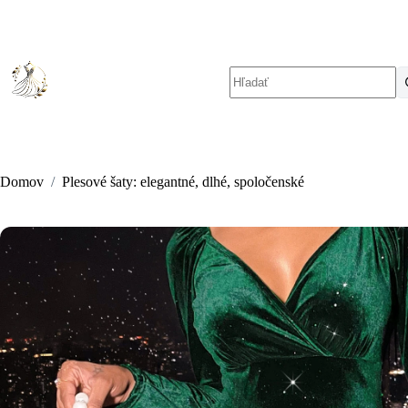
Skip
to
content
No
results
Domov
/
Plesové šaty: elegantné, dlhé, spoločenské