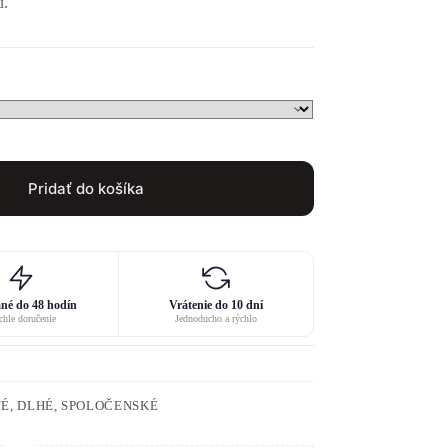
u.
Pridať do košíka
né do 48 hodín
Vrátenie do 10 dní
hle doručenie
Jednoducho a rýchlo
É, DLHÉ, SPOLOČENSKÉ