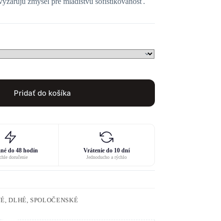
vyžarujú zmysel pre mladistvú sofistikovanosť.
Pridať do košíka
né do 48 hodín
Vrátenie do 10 dní
hle doručenie
Jednoducho a rýchlo
É, DLHÉ, SPOLOČENSKÉ