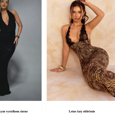
kym vystrihom cierne
Letne šaty oblečenie