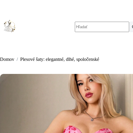
Skip
to
content
No
results
Domov
/
Plesové šaty: elegantné, dlhé, spoločenské