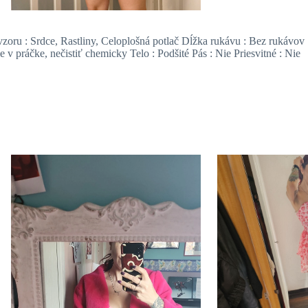
vzoru : Srdce, Rastliny, Celoplošná potlač Dĺžka rukávu : Bez rukávov
 v práčke, nečistiť chemicky Telo : Podšité Pás : Nie Priesvitné : Nie