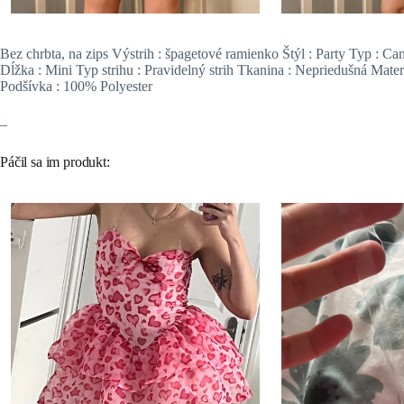
Bez chrbta, na zips Výstrih : špagetové ramienko Štýl : Party Typ : C
Dĺžka : Mini Typ strihu : Pravidelný strih Tkanina : Nepriedušná Materi
Podšívka : 100% Polyester
–
Páčil sa im produkt: