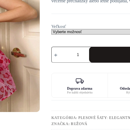
večerné prechádzky alebo letné podujatia, 
Veľkosť
množstvo
Svetlo
šaty
s
logom
Doprava zdarma
Odosla
Pre každú objednávku
Rýc
KATEGÓRIA:
PLESOVÉ ŠATY: ELEGANTN
ZNAČKA:
RUŽOVÁ