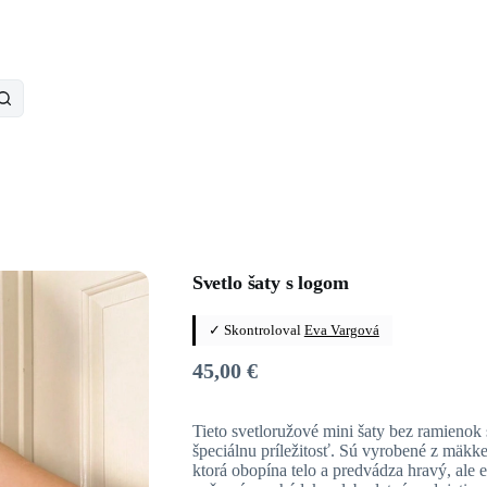
Svetlo šaty s logom
✓ Skontroloval
Eva Vargová
45,00
€
Tieto svetloružové mini šaty bez ramienok
špeciálnu príležitosť. Sú vyrobené z mäkkej
ktorá obopína telo a predvádza hravý, ale e