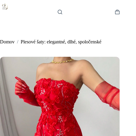
Skip
to
content
Shopping
cart
Domov
/
Plesové šaty: elegantné, dlhé, spoločenské