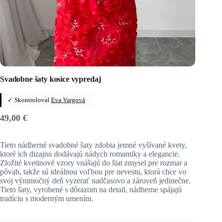
Svadobne šaty kosice vypredaj
✓ Skontroloval
Eva Vargová
49,00
€
Tieto nádherné svadobné šaty zdobia jemné vyšívané kvety,
ktoré ich dizajnu dodávajú nádych romantiky a elegancie.
Zložité kvetinové vzory vnášajú do šiat zmysel pre rozmar a
pôvab, takže sú ideálnou voľbou pre nevestu, ktorá chce vo
svoj výnimočný deň vyzerať nadčasovo a zároveň jedinečne.
Tieto šaty, vyrobené s dôrazom na detail, nádherne spájajú
tradíciu s moderným umením.