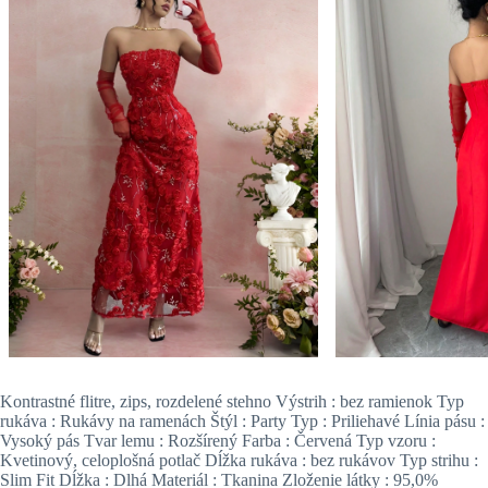
Kontrastné flitre, zips, rozdelené stehno Výstrih : bez ramienok Typ
rukáva : Rukávy na ramenách Štýl : Party Typ : Priliehavé Línia pásu :
Vysoký pás Tvar lemu : Rozšírený Farba : Červená Typ vzoru :
Kvetinový, celoplošná potlač Dĺžka rukáva : bez rukávov Typ strihu :
Slim Fit Dĺžka : Dlhá Materiál : Tkanina Zloženie látky : 95,0%