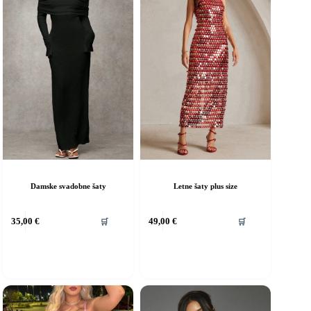
Damske svadobne šaty
Letne šaty plus size
ento
Tento
35,00
€
49,00
€
🛒
🛒
rodukt
produkt
á
má
iacero
viacero
ariantov.
variantov.
ožnosti
Možnosti
si
ôžete
môžete