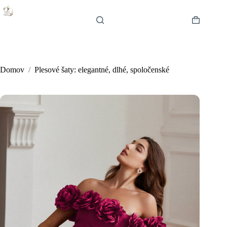
Skip
to
content
Shopping
cart
Domov
/
Plesové šaty: elegantné, dlhé, spoločenské