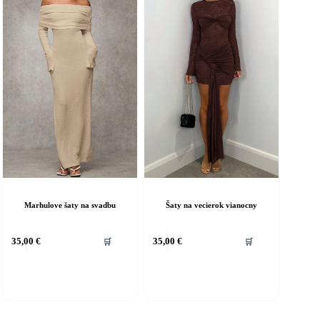
a
na
tránke
stránke
roduktu.
produktu.
Marhulove šaty na svadbu
Šaty na vecierok vianocny
ento
Tento
35,00
€
35,00
€
🛒
🛒
rodukt
produkt
á
má
iacero
viacero
ariantov.
variantov.
ožnosti
Možnosti
si