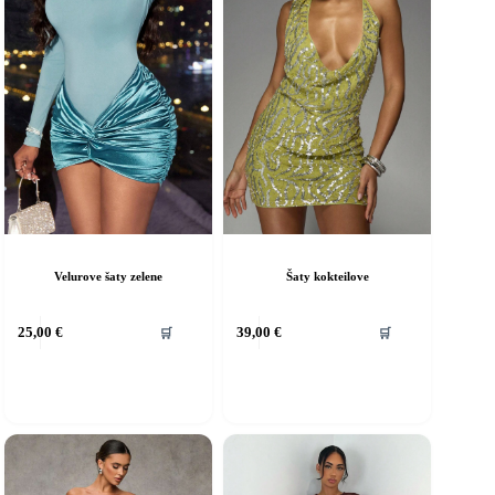
Velurove šaty zelene
Šaty kokteilove
ento
Tento
25,00
€
39,00
€
🛒
🛒
rodukt
produkt
á
má
iacero
viacero
ariantov.
variantov.
ožnosti
Možnosti
si
ôžete
môžete
ybrať
vybrať