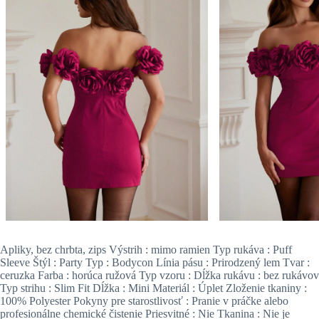
Apliky, bez chrbta, zips Výstrih : mimo ramien Typ rukáva : Puff
Sleeve Štýl : Party Typ : Bodycon Línia pásu : Prirodzený lem Tvar :
ceruzka Farba : horúca ružová Typ vzoru : Dĺžka rukávu : bez rukávov
Typ strihu : Slim Fit Dĺžka : Mini Materiál : Úplet Zloženie tkaniny :
100% Polyester Pokyny pre starostlivosť : Pranie v práčke alebo
profesionálne chemické čistenie Priesvitné : Nie Tkanina : Nie je