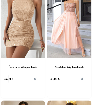
Šaty na svatbu pro hosta
Svadobne šaty handmade
ento
Tento
25,00
€
39,00
€
🛒
🛒
rodukt
produkt
á
má
iacero
viacero
ariantov.
variantov.
ožnosti
Možnosti
si