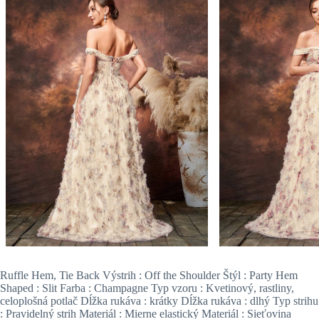
Ruffle Hem, Tie Back Výstrih : Off the Shoulder Štýl : Party Hem
Shaped : Slit Farba : Champagne Typ vzoru : Kvetinový, rastliny,
celoplošná potlač Dĺžka rukáva : krátky Dĺžka rukáva : dlhý Typ strihu
: Pravidelný strih Materiál : Mierne elastický Materiál : Sieťovina