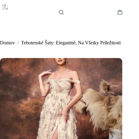
Skip
to
content
Shopping
cart
Domov
/
Tehotenské Šaty: Elegantné, Na Všetky Príležitosti