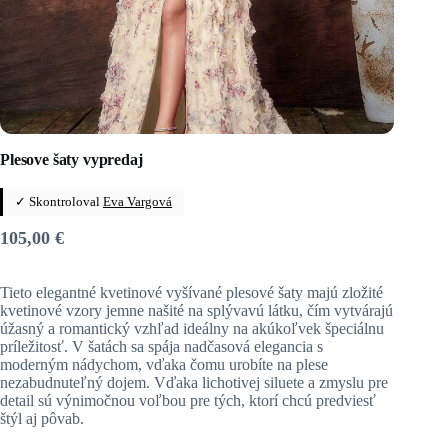
Plesove šaty vypredaj
✓ Skontroloval
Eva Vargová
105,00
€
Tieto elegantné kvetinové vyšívané plesové šaty majú zložité
kvetinové vzory jemne našité na splývavú látku, čím vytvárajú
úžasný a romantický vzhľad ideálny na akúkoľvek špeciálnu
príležitosť. V šatách sa spája nadčasová elegancia s
moderným nádychom, vďaka čomu urobíte na plese
nezabudnuteľný dojem. Vďaka lichotivej siluete a zmyslu pre
detail sú výnimočnou voľbou pre tých, ktorí chcú predviesť
štýl aj pôvab.