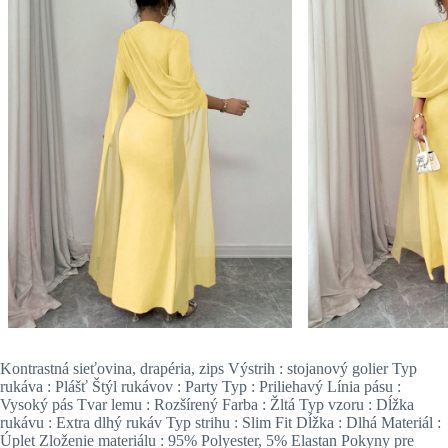
Kontrastná sieťovina, drapéria, zips Výstrih : stojanový golier Typ
rukáva : Plášť Štýl rukávov : Party Typ : Priliehavý Línia pásu :
Vysoký pás Tvar lemu : Rozšírený Farba : Žltá Typ vzoru : Dĺžka
rukávu : Extra dlhý rukáv Typ strihu : Slim Fit Dĺžka : Dlhá Materiál :
Úplet Zloženie materiálu : 95% Polyester, 5% Elastan Pokyny pre