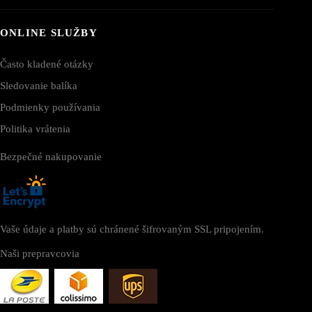
ONLINE SLUŽBY
Často kladené otázky
Sledovanie balíka
Podmienky používania
Politika vrátenia
Bezpečné nakupovanie
Vaše údaje a platby sú chránené šifrovaným SSL pripojením.
Naši prepravcovia