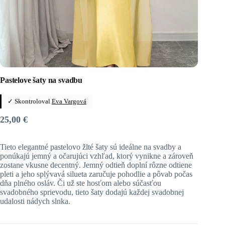
Pastelove šaty na svadbu
✓ Skontroloval
Eva Vargová
25,00
€
Tieto elegantné pastelovo žlté šaty sú ideálne na svadby a
ponúkajú jemný a očarujúci vzhľad, ktorý vynikne a zároveň
zostane vkusne decentný. Jemný odtieň doplní rôzne odtiene
pleti a jeho splývavá silueta zaručuje pohodlie a pôvab počas
dňa plného osláv. Či už ste hosťom alebo súčasťou
svadobného sprievodu, tieto šaty dodajú každej svadobnej
udalosti nádych slnka.