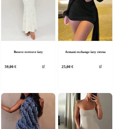
Bezove svetrove šaty
Armani exchange šaty cierna
ento
Tento
59,00
€
25,00
€
🛒
🛒
rodukt
produkt
á
má
iacero
viacero
ariantov.
variantov.
ožnosti
Možnosti
si
ôžete
môžete
ybrať
vybrať
a
na
tránke
stránke
roduktu.
produktu.