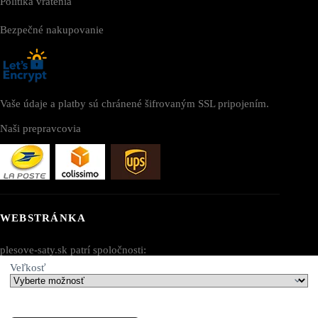
Politika vrátenia
Bezpečné nakupovanie
Vaše údaje a platby sú chránené šifrovaným SSL pripojením.
Naši prepravcovia
WEBSTRÁNKA
plesove-saty.sk patrí spoločnosti:
Veľkosť
AV SEO LLC
Adresa: