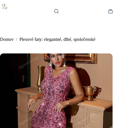
Skip
to
content
Shopping
cart
Domov
/
Plesové šaty: elegantné, dlhé, spoločenské