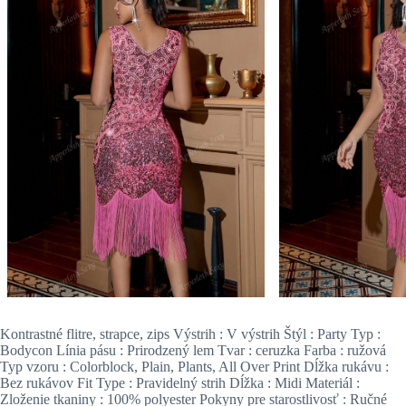
Kontrastné flitre, strapce, zips Výstrih : V výstrih Štýl : Party Typ :
Bodycon Línia pásu : Prirodzený lem Tvar : ceruzka Farba : ružová
Typ vzoru : Colorblock, Plain, Plants, All Over Print Dĺžka rukávu :
Bez rukávov Fit Type : Pravidelný strih Dĺžka : Midi Materiál :
Zloženie tkaniny : 100% polyester Pokyny pre starostlivosť : Ručné