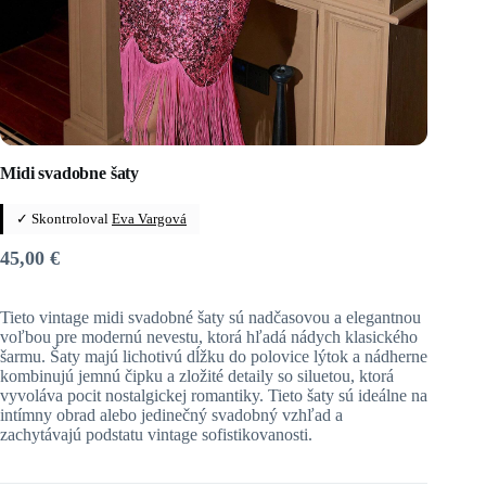
Midi svadobne šaty
✓ Skontroloval
Eva Vargová
45,00
€
Tieto vintage midi svadobné šaty sú nadčasovou a elegantnou
voľbou pre modernú nevestu, ktorá hľadá nádych klasického
šarmu. Šaty majú lichotivú dĺžku do polovice lýtok a nádherne
kombinujú jemnú čipku a zložité detaily so siluetou, ktorá
vyvoláva pocit nostalgickej romantiky. Tieto šaty sú ideálne na
intímny obrad alebo jedinečný svadobný vzhľad a
zachytávajú podstatu vintage sofistikovanosti.