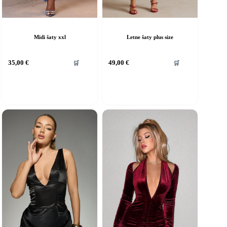
Midi šaty xxl
Letne šaty plus size
ento
Tento
35,00
€
49,00
€
🛒
🛒
rodukt
produkt
á
má
iacero
viacero
ariantov.
variantov.
ožnosti
Možnosti
si
ôžete
môžete
ybrať
vybrať
a
na
tránke
stránke
roduktu.
produktu.