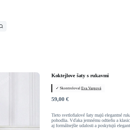
Koktejlove šaty s rukavmi
✓ Skontroloval
Eva Vargová
59,00
€
Tieto svetlofialové šaty majú elegantné r
pohodlia. Vďaka jemnému odtieňu a klasi
aj formálnejšie udalosti a poskytujú elega