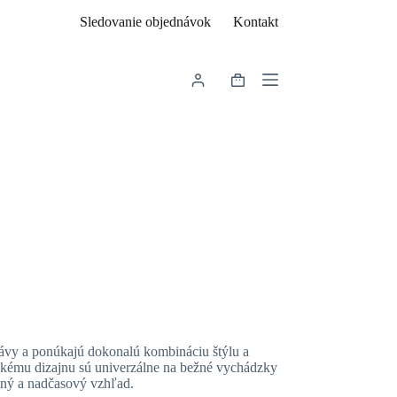
Sledovanie objednávok
Kontakt
Shopping
cart
ukávy a ponúkajú dokonalú kombináciu štýlu a
ckému dizajnu sú univerzálne na bežné vychádzky
ntný a nadčasový vzhľad.