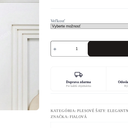
Veľkosť
množstvo
Koktejlove
šaty
s
rukavmi
Doprava zdarma
Odosla
Pre každú objednávku
Rýc
KATEGÓRIA:
PLESOVÉ ŠATY: ELEGANTN
ZNAČKA:
FIALOVÁ