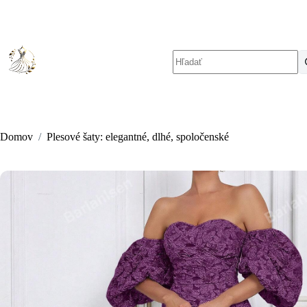
Skip
to
content
No
results
Domov
/
Plesové šaty: elegantné, dlhé, spoločenské