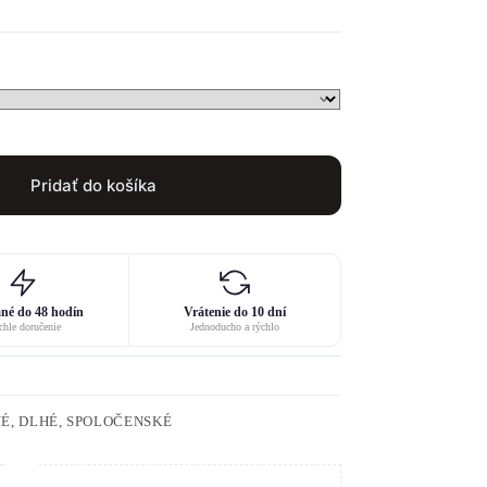
Pridať do košíka
né do 48 hodín
Vrátenie do 10 dní
hle doručenie
Jednoducho a rýchlo
É, DLHÉ, SPOLOČENSKÉ