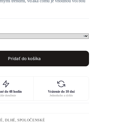
ernými trendmi, vďaka čomu je vhodnou voľbou
Pridať do košíka
né do 48 hodín
Vrátenie do 10 dní
hle doručenie
Jednoducho a rýchlo
É, DLHÉ, SPOLOČENSKÉ