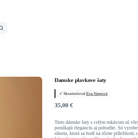
Damske plavkove šaty
✓ Skontroloval
Eva Vargová
35,00
€
Tieto dámske šaty s celým rukávom sú vše
ponúkajú eleganciu aj pohodlie. Sú vyrobe
siluetu, ktorá sa hodí na rôzne príležitosti