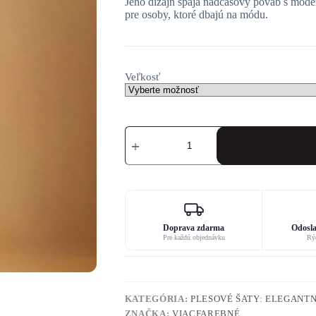
Jeho dizajn spája nadčasový pôvab s mod
pre osoby, ktoré dbajú na módu.
Veľkosť
množstvo
Damske
plavkove
šaty
Doprava zdarma
Odosla
Pre každú objednávku
Rýc
KATEGÓRIA:
PLESOVÉ ŠATY: ELEGANTN
ZNAČKA:
VIACFAREBNÉ