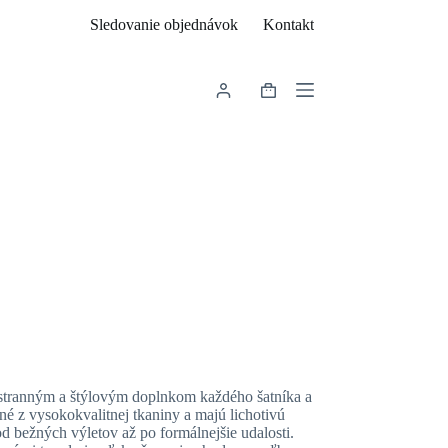
Sledovanie objednávok
Kontakt
Shopping
cart
stranným a štýlovým doplnkom každého šatníka a
né z vysokokvalitnej tkaniny a majú lichotivú
, od bežných výletov až po formálnejšie udalosti.