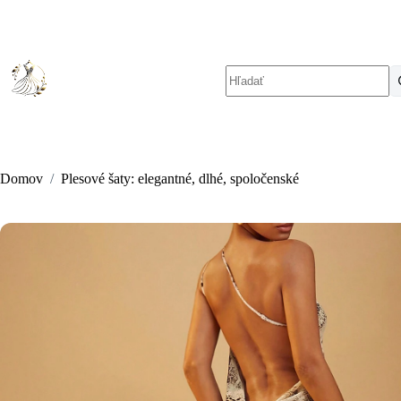
Skip
to
content
No
results
Domov
/
Plesové šaty: elegantné, dlhé, spoločenské