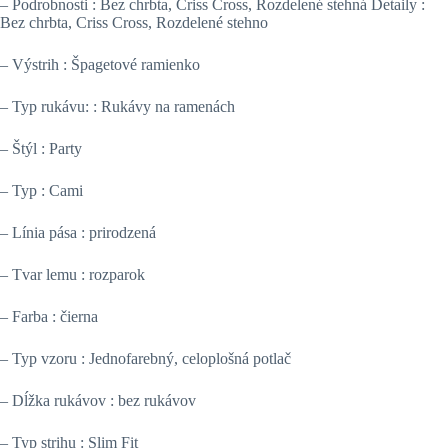
– Podrobnosti : Bez chrbta, Criss Cross, Rozdelené stehná Detaily :
Bez chrbta, Criss Cross, Rozdelené stehno
– Výstrih : Špagetové ramienko
– Typ rukávu: : Rukávy na ramenách
– Štýl : Party
– Typ : Cami
– Línia pása : prirodzená
– Tvar lemu : rozparok
– Farba : čierna
– Typ vzoru : Jednofarebný, celoplošná potlač
– Dĺžka rukávov : bez rukávov
– Typ strihu : Slim Fit