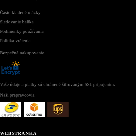
Často kladené otázky
Sledovanie balíka
Podmienky používania
Politika vrátenia
Bezpečné nakupovanie
Vaše údaje a platby sú chránené šifrovaným SSL pripojením.
Naši prepravcovia
WEBSTRÁNKA