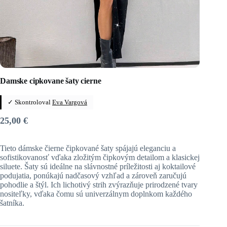
Damske cipkovane šaty cierne
✓ Skontroloval
Eva Vargová
25,00
€
Tieto dámske čierne čipkované šaty spájajú eleganciu a
sofistikovanosť vďaka zložitým čipkovým detailom a klasickej
siluete. Šaty sú ideálne na slávnostné príležitosti aj koktailové
podujatia, ponúkajú nadčasový vzhľad a zároveň zaručujú
pohodlie a štýl. Ich lichotivý strih zvýrazňuje prirodzené tvary
nositeľky, vďaka čomu sú univerzálnym doplnkom každého
šatníka.