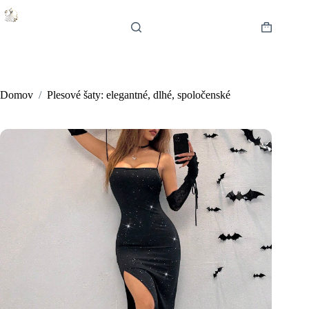
Skip
to
content
Shopping
cart
Domov
/
Plesové šaty: elegantné, dlhé, spoločenské