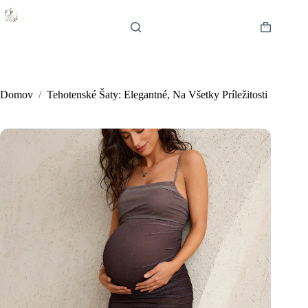
Skip
to
content
Shopping
cart
Domov
/
Tehotenské Šaty: Elegantné, Na Všetky Príležitosti