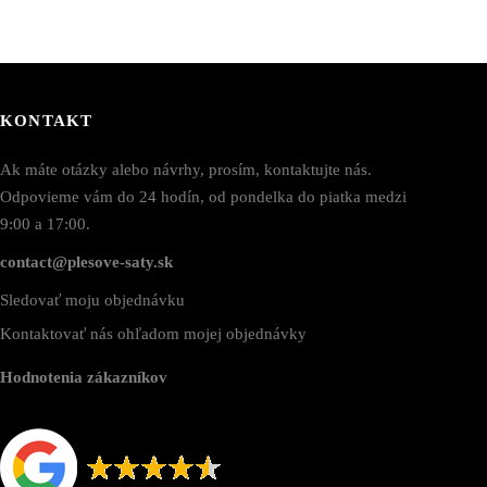
KONTAKT
Ak máte otázky alebo návrhy, prosím, kontaktujte nás.
Odpovieme vám do 24 hodín, od pondelka do piatka medzi
9:00 a 17:00.
contact@plesove-saty.sk
Sledovať moju objednávku
Kontaktovať nás ohľadom mojej objednávky
Hodnotenia zákazníkov