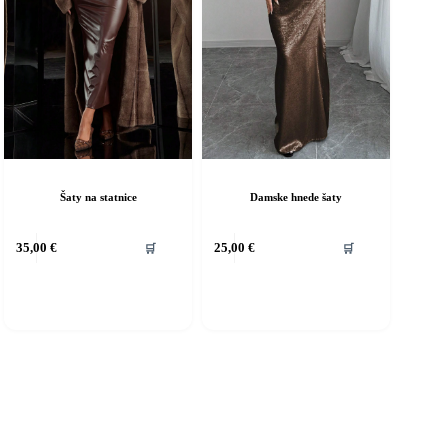
Šaty na statnice
Damske hnede šaty
ento
Tento
35,00
€
25,00
€
🛒
🛒
rodukt
produkt
á
má
iacero
viacero
ariantov.
variantov.
ožnosti
Možnosti
si
ôžete
môžete
ybrať
vybrať
a
na
tránke
stránke
roduktu.
produktu.