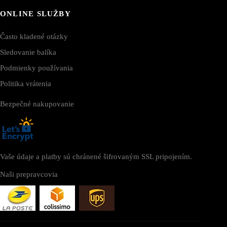
ONLINE SLUŽBY
Často kladené otázky
Sledovanie balíka
Podmienky používania
Politika vrátenia
Bezpečné nakupovanie
Vaše údaje a platby sú chránené šifrovaným SSL pripojením.
Naši prepravcovia