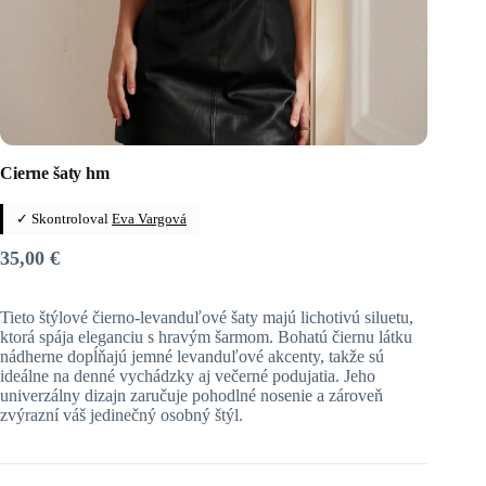
Cierne šaty hm
✓ Skontroloval
Eva Vargová
35,00
€
Tieto štýlové čierno-levanduľové šaty majú lichotivú siluetu,
ktorá spája eleganciu s hravým šarmom. Bohatú čiernu látku
nádherne dopĺňajú jemné levanduľové akcenty, takže sú
ideálne na denné vychádzky aj večerné podujatia. Jeho
univerzálny dizajn zaručuje pohodlné nosenie a zároveň
zvýrazní váš jedinečný osobný štýl.