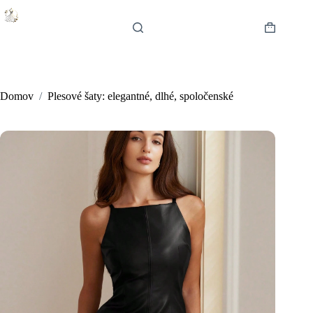
Skip
to
content
Shopping
cart
Domov
/
Plesové šaty: elegantné, dlhé, spoločenské