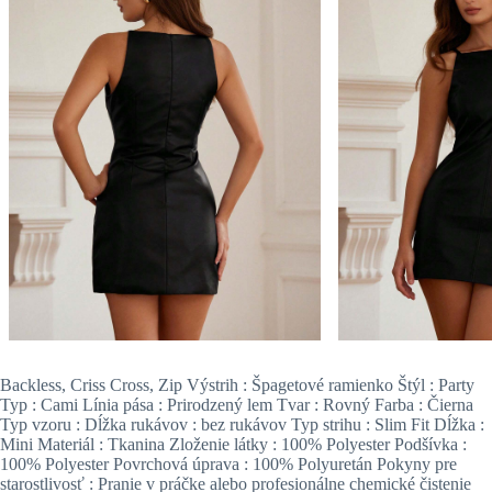
Backless, Criss Cross, Zip Výstrih : Špagetové ramienko Štýl : Party
Typ : Cami Línia pása : Prirodzený lem Tvar : Rovný Farba : Čierna
Typ vzoru : Dĺžka rukávov : bez rukávov Typ strihu : Slim Fit Dĺžka :
Mini Materiál : Tkanina Zloženie látky : 100% Polyester Podšívka :
100% Polyester Povrchová úprava : 100% Polyuretán Pokyny pre
starostlivosť : Pranie v práčke alebo profesionálne chemické čistenie