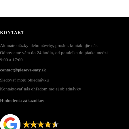
KONTAKT
Ak máte otázky alebo návrhy, prosím, kontaktujte nás.
Odpovieme vám do 24 hodín, od pondelka do piatka medzi
9:00 a 17:00.
contact@plesove-saty.sk
Sledovať moju objednávku
Kontaktovať nás ohľadom mojej objednávky
Hodnotenia zákazníkov