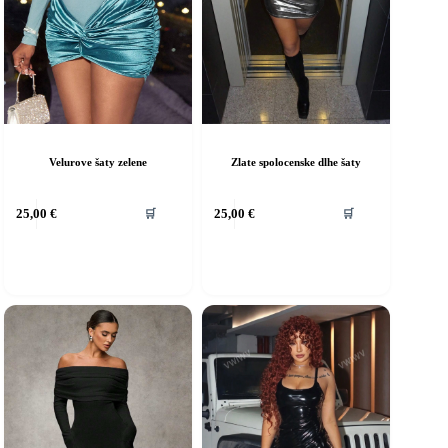
Velurove šaty zelene
Zlate spolocenske dlhe šaty
ento
Tento
25,00
€
25,00
€
🛒
🛒
rodukt
produkt
á
má
iacero
viacero
ariantov.
variantov.
ožnosti
Možnosti
si
ôžete
môžete
ybrať
vybrať
a
na
tránke
stránke
roduktu.
produktu.