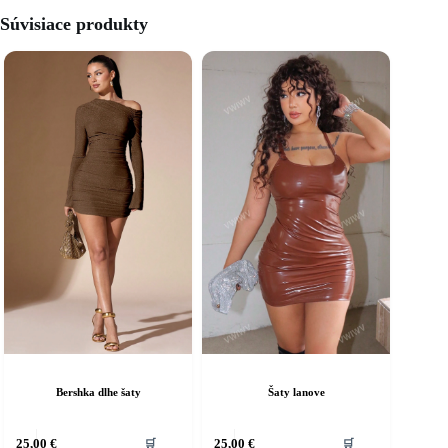
Súvisiace produkty
Bershka dlhe šaty
Šaty lanove
ento
Tento
25,00
€
25,00
€
🛒
🛒
rodukt
produkt