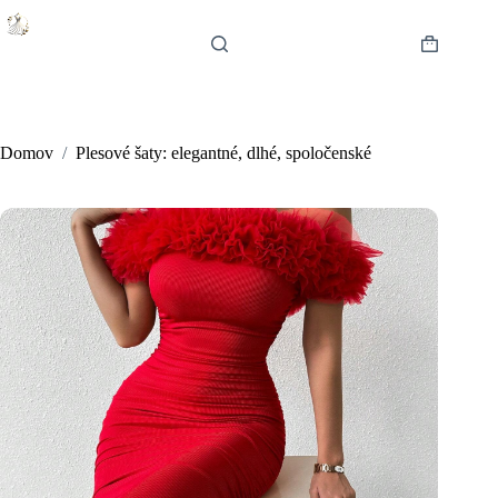
Skip
to
content
Shopping
cart
Domov
/
Plesové šaty: elegantné, dlhé, spoločenské