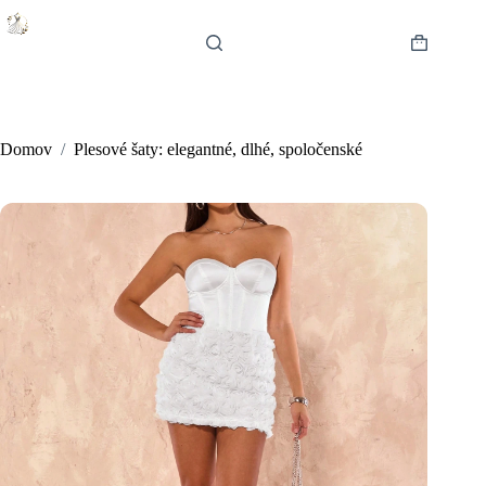
Skip
to
content
Shopping
cart
Domov
/
Plesové šaty: elegantné, dlhé, spoločenské