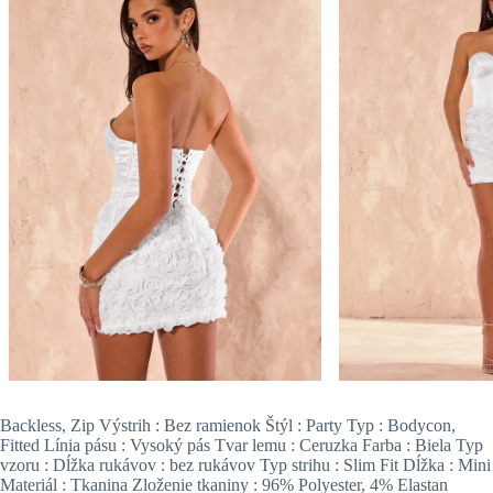
Backless, Zip Výstrih : Bez ramienok Štýl : Party Typ : Bodycon,
Fitted Línia pásu : Vysoký pás Tvar lemu : Ceruzka Farba : Biela Typ
vzoru : Dĺžka rukávov : bez rukávov Typ strihu : Slim Fit Dĺžka : Mini
Materiál : Tkanina Zloženie tkaniny : 96% Polyester, 4% Elastan