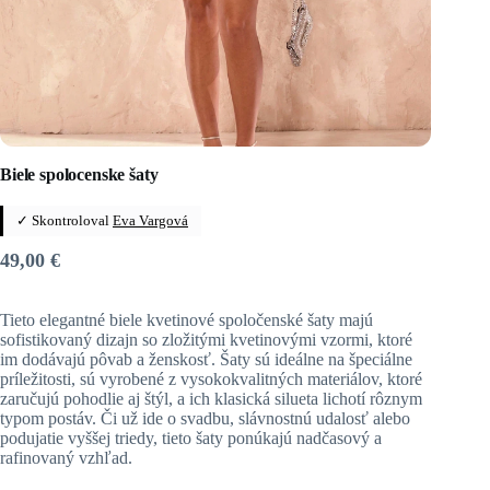
Biele spolocenske šaty
✓ Skontroloval
Eva Vargová
49,00
€
Tieto elegantné biele kvetinové spoločenské šaty majú
sofistikovaný dizajn so zložitými kvetinovými vzormi, ktoré
im dodávajú pôvab a ženskosť. Šaty sú ideálne na špeciálne
príležitosti, sú vyrobené z vysokokvalitných materiálov, ktoré
zaručujú pohodlie aj štýl, a ich klasická silueta lichotí rôznym
typom postáv. Či už ide o svadbu, slávnostnú udalosť alebo
podujatie vyššej triedy, tieto šaty ponúkajú nadčasový a
rafinovaný vzhľad.