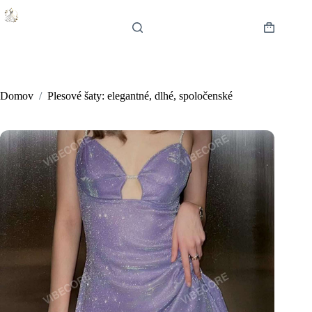
Skip
to
content
Shopping
cart
Domov
/
Plesové šaty: elegantné, dlhé, spoločenské