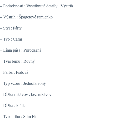
– Podrobnosti : Vystrihnuté detaily : Výstrih
– Výstrih : Špagetové ramienko
– Štýl : Párty
– Typ : Cami
– Línia pása : Prirodzená
– Tvar lemu : Rovný
– Farba : Fialová
– Typ vzoru : Jednofarebný
– Dĺžka rukávov : bez rukávov
– Dĺžka : krátka
– Typ strihu : Slim Fit