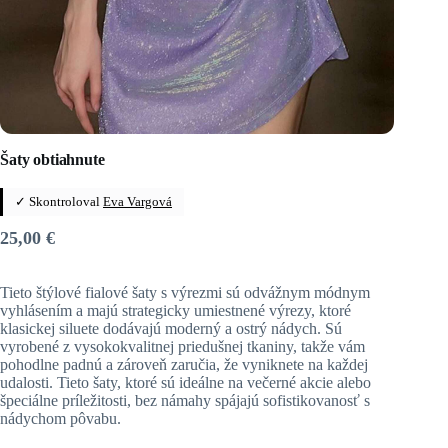
Šaty obtiahnute
✓ Skontroloval
Eva Vargová
25,00
€
Tieto štýlové fialové šaty s výrezmi sú odvážnym módnym
vyhlásením a majú strategicky umiestnené výrezy, ktoré
klasickej siluete dodávajú moderný a ostrý nádych. Sú
vyrobené z vysokokvalitnej priedušnej tkaniny, takže vám
pohodlne padnú a zároveň zaručia, že vyniknete na každej
udalosti. Tieto šaty, ktoré sú ideálne na večerné akcie alebo
špeciálne príležitosti, bez námahy spájajú sofistikovanosť s
nádychom pôvabu.