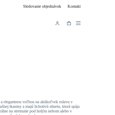
Sledovanie objednávok
Kontakt
Shopping
cart
u a elegantnou voľbou na akúkoľvek oslavu v
šnej tkaniny a majú lichotivú siluetu, ktorá spája
deálne na stretnutie pod holým nebom alebo v