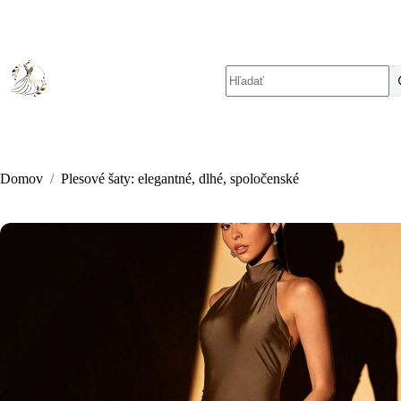
Skip
to
content
No
results
Domov
/
Plesové šaty: elegantné, dlhé, spoločenské