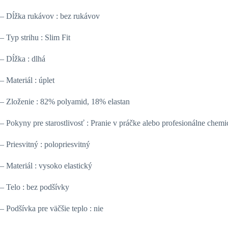
– Dĺžka rukávov : bez rukávov
– Typ strihu : Slim Fit
– Dĺžka : dlhá
– Materiál : úplet
– Zloženie : 82% polyamid, 18% elastan
– Pokyny pre starostlivosť : Pranie v práčke alebo profesionálne chemi
– Priesvitný : polopriesvitný
– Materiál : vysoko elastický
– Telo : bez podšívky
– Podšívka pre väčšie teplo : nie