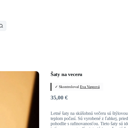
Šaty na veceru
✓ Skontroloval
Eva Vargová
35,00
€
Letné šaty na skúšobnú večeru sú štýlovo
teplom počasí. Sú vyrobené z ľahkej, priedu
pohodlie s rafinovanosťou. Tieto šaty sú i