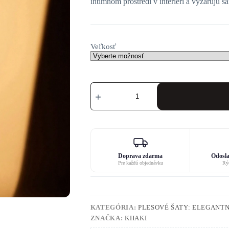
intímnom prostredí v interiéri a vyžarujú 
Veľkosť
množstvo
Šaty
na
veceru
Doprava zdarma
Odosla
Pre každú objednávku
Rýc
KATEGÓRIA:
PLESOVÉ ŠATY: ELEGANTN
ZNAČKA:
KHAKI