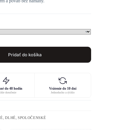
šarm a pôvab bez námahy.
Pridať do košíka
né do 48 hodín
Vrátenie do 10 dní
hle doručenie
Jednoducho a rýchlo
É, DLHÉ, SPOLOČENSKÉ