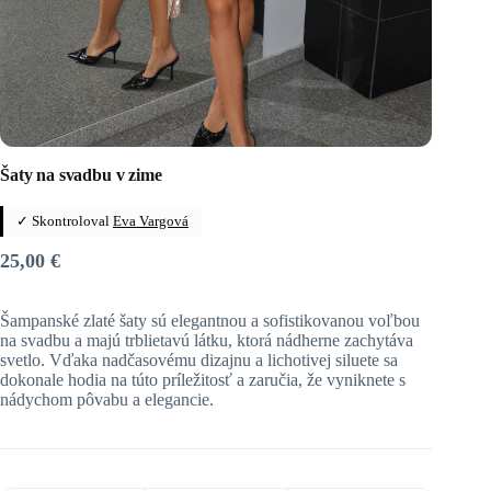
Šaty na svadbu v zime
✓ Skontroloval
Eva Vargová
25,00
€
Šampanské zlaté šaty sú elegantnou a sofistikovanou voľbou
na svadbu a majú trblietavú látku, ktorá nádherne zachytáva
svetlo. Vďaka nadčasovému dizajnu a lichotivej siluete sa
dokonale hodia na túto príležitosť a zaručia, že vyniknete s
nádychom pôvabu a elegancie.