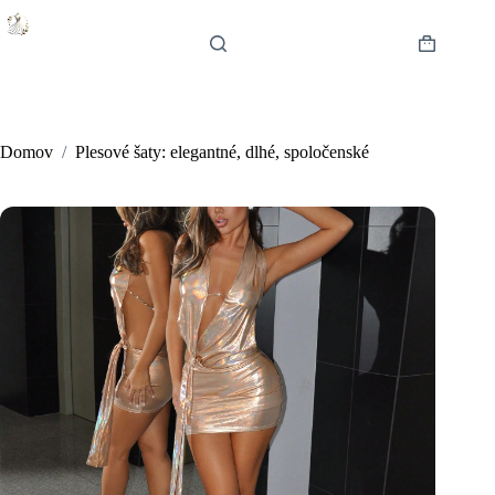
Skip
to
content
Shopping
cart
Domov
/
Plesové šaty: elegantné, dlhé, spoločenské