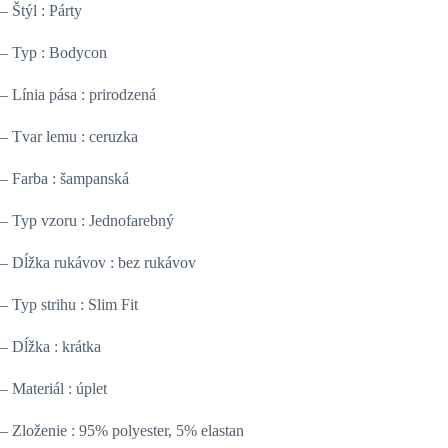
– Štýl : Párty
– Typ : Bodycon
– Línia pása : prirodzená
– Tvar lemu : ceruzka
– Farba : šampanská
– Typ vzoru : Jednofarebný
– Dĺžka rukávov : bez rukávov
– Typ strihu : Slim Fit
– Dĺžka : krátka
– Materiál : úplet
– Zloženie : 95% polyester, 5% elastan