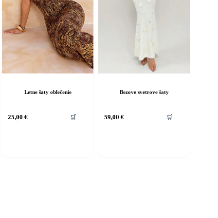
Letne šaty oblečenie
Bezove svetrove šaty
ento
Tento
25,00
€
59,00
€
🛒
🛒
rodukt
produkt
á
má
iacero
viacero
ariantov.
variantov.
ožnosti
Možnosti
si
ôžete
môžete
ybrať
vybrať
a
na
tránke
stránke
roduktu.
produktu.