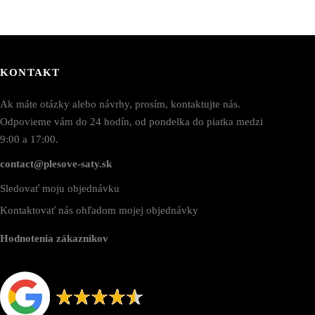
KONTAKT
Ak máte otázky alebo návrhy, prosím, kontaktujte nás.
Odpovieme vám do 24 hodín, od pondelka do piatka medzi
9:00 a 17:00.
contact@plesove-saty.sk
Sledovať moju objednávku
Kontaktovať nás ohľadom mojej objednávky
Hodnotenia zákazníkov