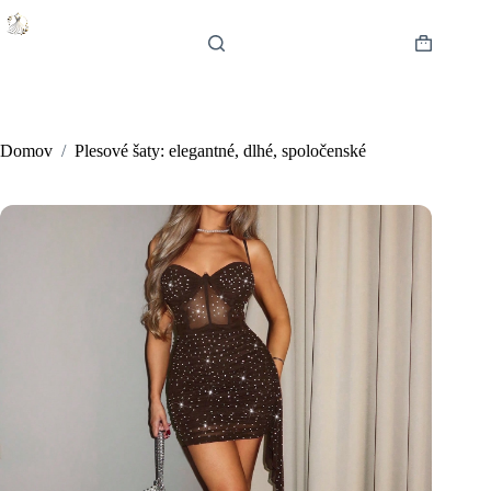
Skip
to
content
Shopping
cart
Domov
/
Plesové šaty: elegantné, dlhé, spoločenské