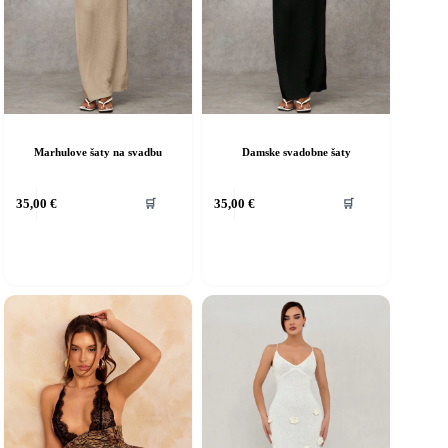
Marhulove šaty na svadbu
Damske svadobne šaty
ento
Tento
35,00
€
35,00
€
🛒
🛒
rodukt
produkt
á
má
iacero
viacero
ariantov.
variantov.
ožnosti
Možnosti
si
ôžete
môžete
ybrať
vybrať
a
na
tránke
stránke
roduktu.
produktu.